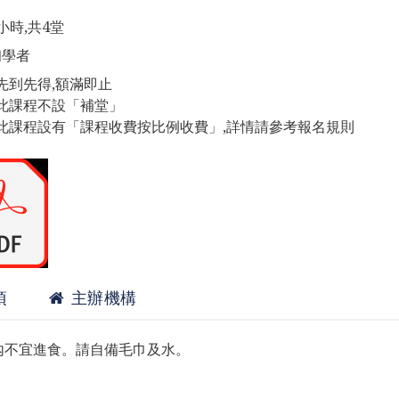
小時,共4堂
初學者
先到先得,額滿即止
此課程不設「補堂」
此課程設有「課程收費按比例收費」,詳情請參考報名規則
項
主辦機構
內不宜進食。請自備毛巾及水。