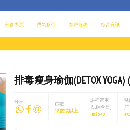
分會專頁
成為夥伴
客戶服務
綜合資訊
排毒瘦身瑜伽(DETOX YOGA) (Y
課程費用
課
分享
歲數
(臨時會員)
(
18歲或以上
HK$540
HK