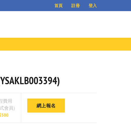
登入
首頁
註冊
SAKLB003394)
程費用
網上報名
正式會員)
$500