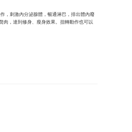
扭轉動作，刺激內分泌腺體，暢通淋巴，排出體內廢
少贅肉，達到修身、瘦身效果。扭轉動作也可以