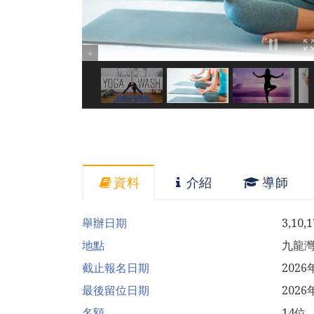
資料
介紹
導師
舉辦日期
3,10,
地點
九龍
截止報名日期
202
最後留位日期
2026
名額
14位