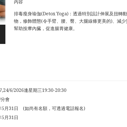
內容
排毒瘦身瑜伽(Detox Yoga)：透過特別設計伸展及
物，修飾體態(令手臂、腰、臀、大腿線條更美的)、減
幫助按摩內臓，促進腸胃健康。
17,24/6/2026逢星期三19:30-20:30
灣分會
6年5月31日 (如尚有名額，可透過電話報名)
年5月31日