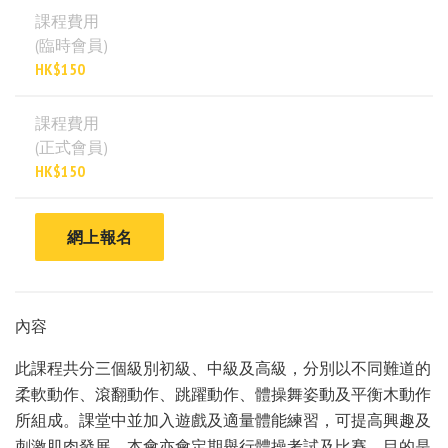
課程費用
(臨時會員)
HK$150
課程費用
(正式會員)
HK$150
網上報名
內容
此課程共分三個級別初級、中級及高級，分別以不同難道的
柔軟動作、滾翻動作、跳躍動作、體操舞姿動及平衡木動作
所組成。課堂中並加入遊戲及適量體能練習，可提高興趣及
刺激肌肉發展。本會亦會定期舉行體操考試及比賽，目的是