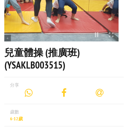
兒童體操 (推廣班)
(YSAKLB003515)
分享
歲數
6-12歲