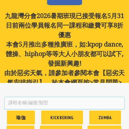
報
九龍灣分會2026暑期班現已接受報名
5月31
新
日前兩位學員報名同一課程和繳費可享8折
優惠
本會5月推出多種推廣班，如:kpop dance,
體操、hiphop等等
大人小朋友都可以試下,
發掘新興趣!
由於惡劣天氣，請參加者參閱本會【惡劣天
氣安排指引】。於本會網頁按>常見問題>
想了解清楚惡劣天氣安排指引>下載「惡劣
天氣指引 」敬請留意!
瑜伽
KICKBOXING
ZUMBA