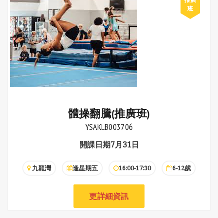
體操翻騰(推廣班)
YSAKLB003706
開課日期7月31日
九龍灣
逢星期五
16:00-17:30
6-12歲
更詳細資訊