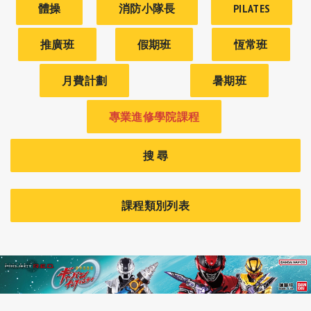
體操
消防小隊長
PILATES
推廣班
假期班
恆常班
月費計劃
暑期班
專業進修學院課程
搜 尋
課程類別列表