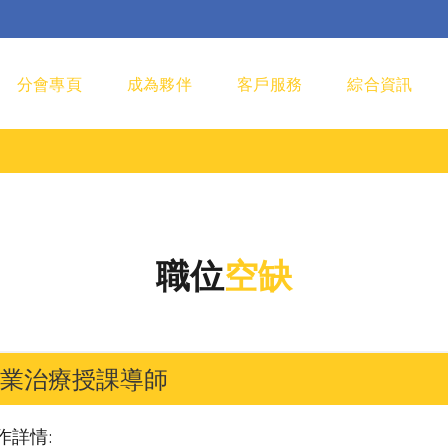
分會專頁
成為夥伴
客戶服務
綜合資訊
職位
空缺
業治療授課導師
作詳情: