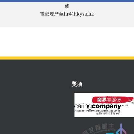
或
電郵履歷至hr@hkysa.hk
獎項