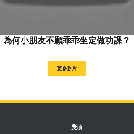
為何小朋友不願乖乖坐定做功課？
更多影片
獎項