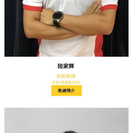
陸家輝
初級教練
主教:體適能,體操
教練簡介