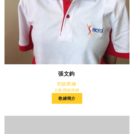
張文鈞
初級教練
主教:體操,彈網
教練簡介