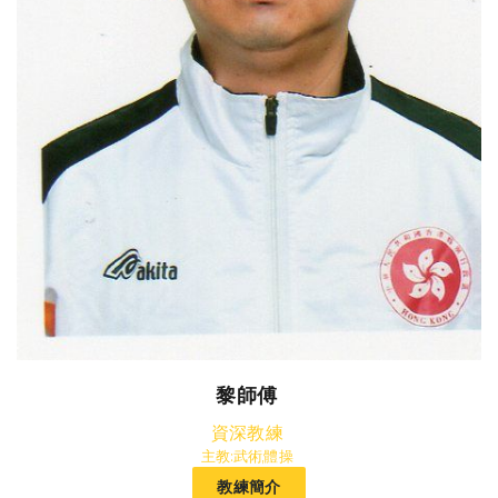
黎師傅
資深教練
主教:武術,體操
教練簡介