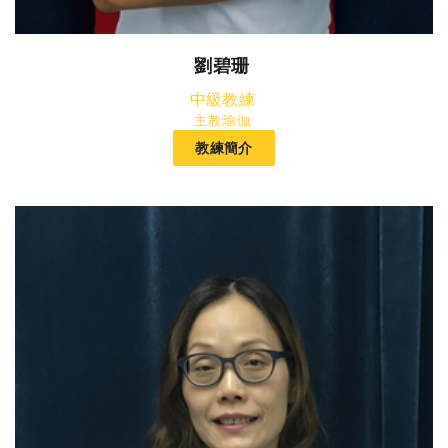
劉碧珊
中級教練
主教:瑜伽,
教練簡介