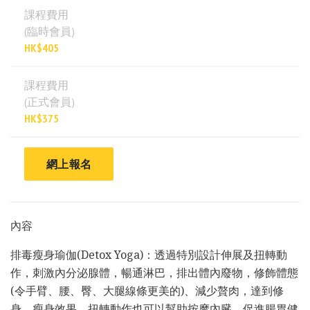
課程費用
(臨時會員)
HK$405
課程費用
(正式會員)
HK$375
網上報名
內容
排毒瘦身瑜伽(Detox Yoga)：透過特別設計伸展及扭轉動
作，刺激內分泌腺體，暢通淋巴，排出體內廢物，修飾體態
(令手臂、腰、臀、大腿線條更美的)、減少贅肉，達到修
身、瘦身效果。扭轉動作也可以幫助按摩內臓，促進腸胃健