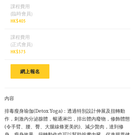
課程費用
(臨時會員)
HK$405
課程費用
(正式會員)
HK$375
網上報名
內容
排毒瘦身瑜伽(Detox Yoga)：透過特別設計伸展及扭轉動
作，刺激內分泌腺體，暢通淋巴，排出體內廢物，修飾體態
(令手臂、腰、臀、大腿線條更美的)、減少贅肉，達到修
身、瘦身效果。扭轉動作也可以幫助按摩內臓，促進腸胃健