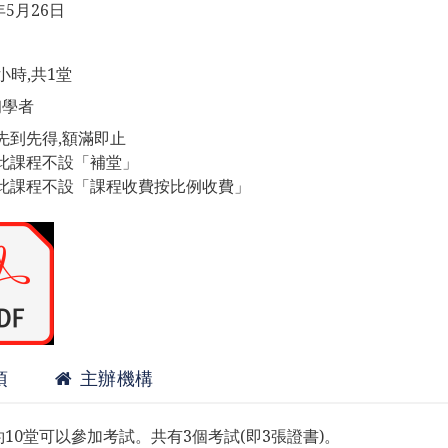
年5月26日
小時,共1堂
初學者
先到先得,額滿即止
此課程不設「補堂」
此課程不設「課程收費按比例收費」
項
主辦機構
0堂可以參加考試。共有3個考試(即3張證書)。