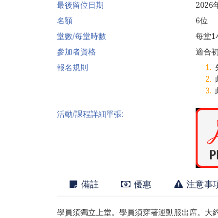
最後留位日期
2026
名額
6位
堂數/每堂時數
每堂1
參加者資格
適合
報名規則
活動/課程詳細單張:
備註
優惠
注意事
學員須獨立上堂。學員須穿著運動服出席。大約1