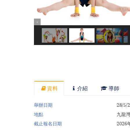
資料
介紹
導師
舉辦日期
28/5/
地點
九龍
截止報名日期
202