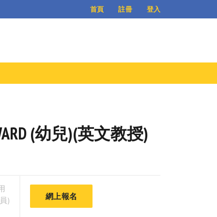
登入
首頁
註冊
 AWARD (幼兒)(英文教授)
用
網上報名
員)