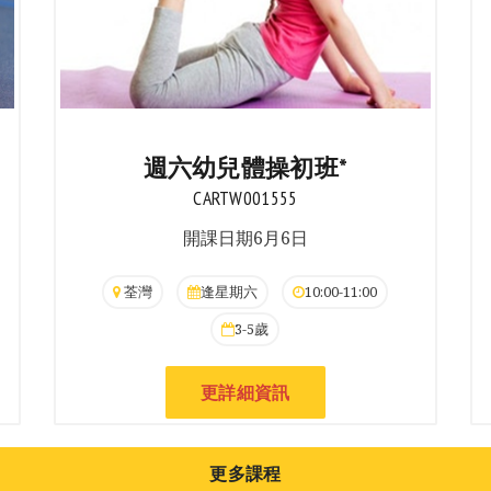
週六幼兒體操初班*
CARTW001555
開課日期6月6日
荃灣
逢星期六
10:00-11:00
3-5歲
更詳細資訊
更多課程