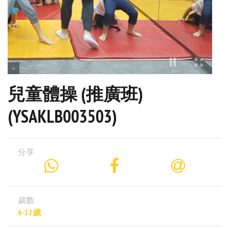
兒童體操 (推廣班)
(YSAKLB003503)
分享
歲數
6-12歲