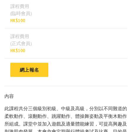
課程費用
(臨時會員)
HK$100
課程費用
(正式會員)
HK$100
網上報名
內容
此課程共分三個級別初級、中級及高級，分別以不同難道的
柔軟動作、滾翻動作、跳躍動作、體操舞姿動及平衡木動作
所組成。課堂中並加入遊戲及適量體能練習，可提高興趣及
刺激肌肉發展。本會亦會定期舉行體操考試及比賽，目的是