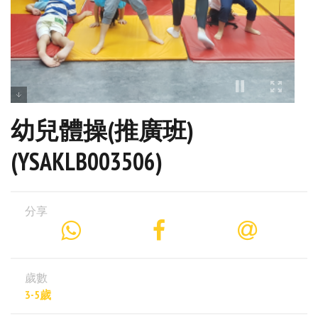
幼兒體操(推廣班)
(YSAKLB003506)
分享
歲數
3-5歲