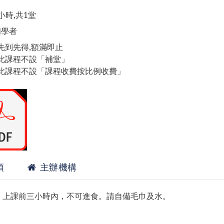
小時,共1堂
初學者
先到先得,額滿即止
此課程不設「補堂」
此課程不設「課程收費按比例收費」
項
主辦機構
。上課前三小時內，不可進食。請自備毛巾及水。