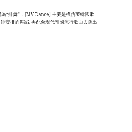
一種為“排舞”．[MV Dance] 主要是模仿著韓國歌
藉著導師安排的舞蹈. 再配合現代韓國流行歌曲去跳出