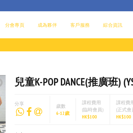
分會專頁
成為夥伴
客戶服務
綜合資訊
兒童K-POP DANCE(推廣班) (YS
課程費用
課程費
分享
歲數
(臨時會員)
(正式會
6-12歲
HK$100
HK$100