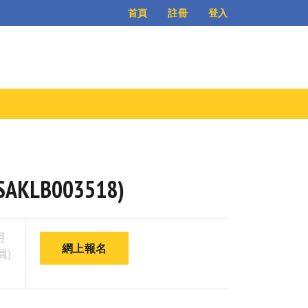
登入
首頁
註冊
AKLB003518)
用
網上報名
員)