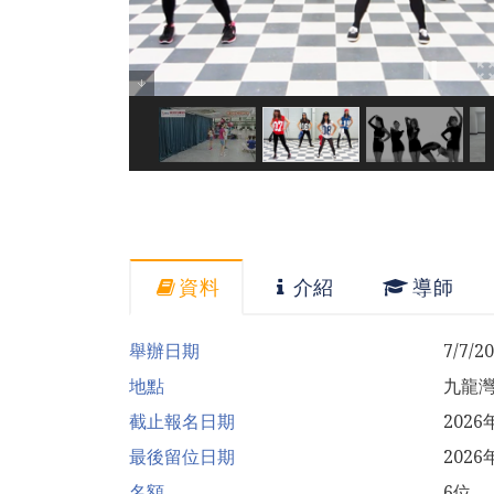
資料
介紹
導師
舉辦日期
7/7/2
地點
九龍
截止報名日期
202
最後留位日期
2026
名額
6位