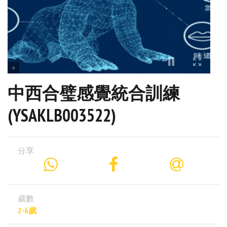
中西合璧感覺統合訓練
(YSAKLB003522)
分享
歲數
2-6歲