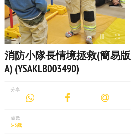
消防小隊長情境拯救(簡易版
A) (YSAKLB003490)
分享
歲數
3-5歲