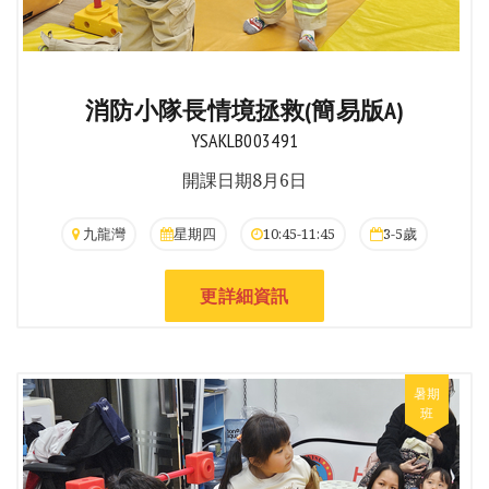
消防小隊長情境拯救(簡易版A)
YSAKLB003491
開課日期8月6日
九龍灣
星期四
10:45-11:45
3-5歲
更詳細資訊