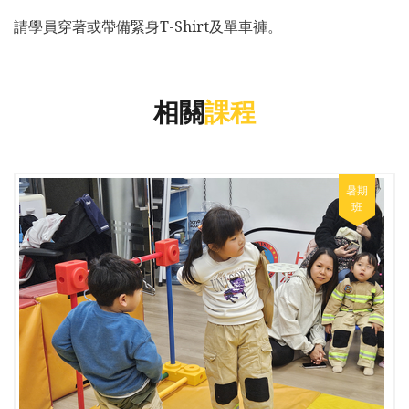
請學員穿著或帶備緊身T-Shirt及單車褲。
相關
課程