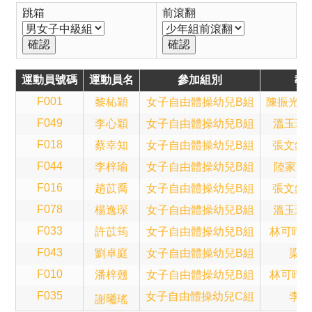
跳箱
前滾翻
運動員號碼
運動員名
參加組別
教
F001
黎杺穎
女子自由體操幼兒B組
陳振光(Sa
F049
李心穎
女子自由體操幼兒B組
溫玉珍(B
F018
蔡幸知
女子自由體操幼兒B組
張文鈞(A
F044
李梓瑜
女子自由體操幼兒B組
陸家輝(T
F016
趙苡喬
女子自由體操幼兒B組
張文鈞(A
F078
楊逸琛
女子自由體操幼兒B組
溫玉珍(B
F033
許苡筠
女子自由體操幼兒B組
林可晴(A
F043
劉卓庭
女子自由體操幼兒B組
梁子
F010
潘梓翹
女子自由體操幼兒B組
林可晴(A
F035
女子自由體操幼兒C組
李錦
謝𣌀瑤