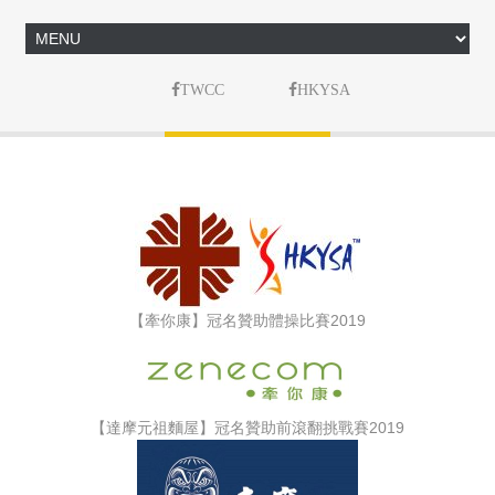
TWCC
HKYSA
【牽你康】冠名贊助體操比賽2019
【達摩元祖麵屋】冠名贊助前滾翻挑戰賽2019