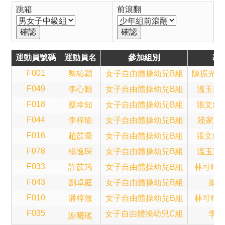
跳箱
前滾翻
運動員號碼
運動員名
參加組別
教
F001
黎杺穎
女子自由體操幼兒B組
陳振光(Sa
F049
李心穎
女子自由體操幼兒B組
溫玉珍(B
F018
蔡幸知
女子自由體操幼兒B組
張文鈞(A
F044
李梓瑜
女子自由體操幼兒B組
陸家輝(T
F016
趙苡喬
女子自由體操幼兒B組
張文鈞(A
F078
楊逸琛
女子自由體操幼兒B組
溫玉珍(B
F033
許苡筠
女子自由體操幼兒B組
林可晴(A
F043
劉卓庭
女子自由體操幼兒B組
梁子
F010
潘梓翹
女子自由體操幼兒B組
林可晴(A
F035
女子自由體操幼兒C組
李錦
謝𣌀瑤