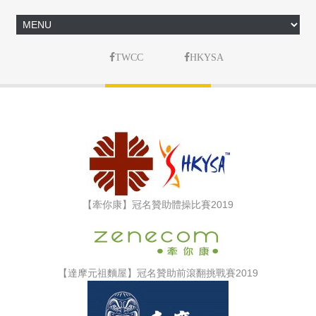
TWCC
HKYSA
【牽你康】冠名贊助體操比賽2019
【達摩元祖麵屋】冠名贊助前滾翻挑戰賽2019