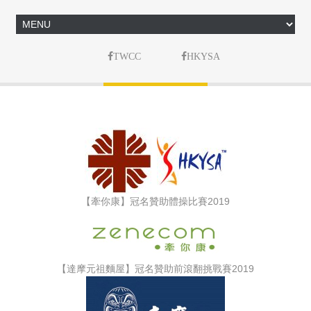
TWCC
HKYSA
【牽你康】冠名贊助體操比賽2019
【達摩元祖麵屋】冠名贊助前滾翻挑戰賽2019