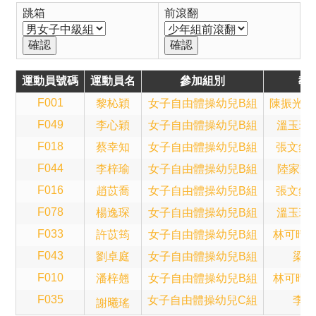
跳箱
前滾翻
運動員號碼
運動員名
參加組別
教
F001
黎杺穎
女子自由體操幼兒B組
陳振光(Sa
F049
李心穎
女子自由體操幼兒B組
溫玉珍(B
F018
蔡幸知
女子自由體操幼兒B組
張文鈞(A
F044
李梓瑜
女子自由體操幼兒B組
陸家輝(T
F016
趙苡喬
女子自由體操幼兒B組
張文鈞(A
F078
楊逸琛
女子自由體操幼兒B組
溫玉珍(B
F033
許苡筠
女子自由體操幼兒B組
林可晴(A
F043
劉卓庭
女子自由體操幼兒B組
梁子
F010
潘梓翹
女子自由體操幼兒B組
林可晴(A
F035
女子自由體操幼兒C組
李錦
謝𣌀瑤