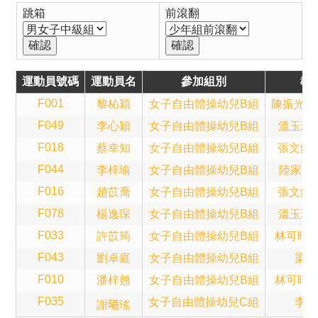
跳箱
前滾翻
運動員號碼
運動員名
參加組別
教
F001
黎杺穎
女子自由體操幼兒B組
陳振光(Sa
F049
李心穎
女子自由體操幼兒B組
溫玉珍(B
F018
蔡幸知
女子自由體操幼兒B組
張文鈞(A
F044
李梓瑜
女子自由體操幼兒B組
陸家輝(T
F016
趙苡喬
女子自由體操幼兒B組
張文鈞(A
F078
楊逸琛
女子自由體操幼兒B組
溫玉珍(B
F033
許苡筠
女子自由體操幼兒B組
林可晴(A
F043
劉卓庭
女子自由體操幼兒B組
梁子
F010
潘梓翹
女子自由體操幼兒B組
林可晴(A
F035
女子自由體操幼兒C組
李錦
謝𣌀瑤