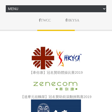
TWCC
HKYSA
【牽你康】冠名贊助體操比賽2019
【達摩元祖麵屋】冠名贊助前滾翻挑戰賽2019