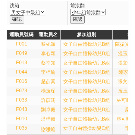
跳箱
前滾翻
運動員號碼
運動員名
參加組別
教
F001
黎杺穎
女子自由體操幼兒B組
陳振光(Sa
F049
李心穎
女子自由體操幼兒B組
溫玉珍(B
F018
蔡幸知
女子自由體操幼兒B組
張文鈞(A
F044
李梓瑜
女子自由體操幼兒B組
陸家輝(T
F016
趙苡喬
女子自由體操幼兒B組
張文鈞(A
F078
楊逸琛
女子自由體操幼兒B組
溫玉珍(B
F033
許苡筠
女子自由體操幼兒B組
林可晴(A
F043
劉卓庭
女子自由體操幼兒B組
梁子
F010
潘梓翹
女子自由體操幼兒B組
林可晴(A
F035
女子自由體操幼兒C組
李錦
謝𣌀瑤