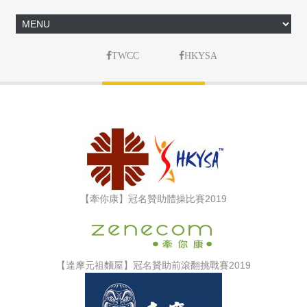
TWCC
HKYSA
【牽你康】冠名贊助體操比賽2019
【達摩元祖麵屋】冠名贊助前滾翻挑戰賽2019