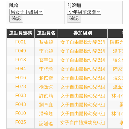
跳箱
前滾翻
運動員號碼
運動員名
參加組別
教
F001
黎杺穎
女子自由體操幼兒B組
陳振光(Sa
F049
李心穎
女子自由體操幼兒B組
溫玉珍(B
F018
蔡幸知
女子自由體操幼兒B組
張文鈞(A
F044
李梓瑜
女子自由體操幼兒B組
陸家輝(T
F016
趙苡喬
女子自由體操幼兒B組
張文鈞(A
F078
楊逸琛
女子自由體操幼兒B組
溫玉珍(B
F033
許苡筠
女子自由體操幼兒B組
林可晴(A
F043
劉卓庭
女子自由體操幼兒B組
梁子
F010
潘梓翹
女子自由體操幼兒B組
林可晴(A
F035
女子自由體操幼兒C組
李錦
謝𣌀瑤