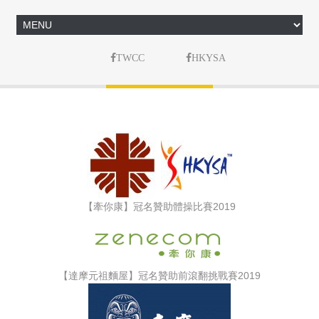
TWCC
HKYSA
【牽你康】冠名贊助體操比賽2019
【達摩元祖麵屋】冠名贊助前滾翻挑戰賽2019