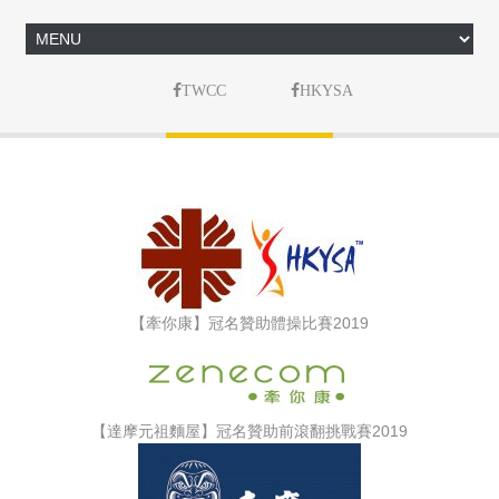
TWCC
HKYSA
【牽你康】冠名贊助體操比賽2019
【達摩元祖麵屋】冠名贊助前滾翻挑戰賽2019