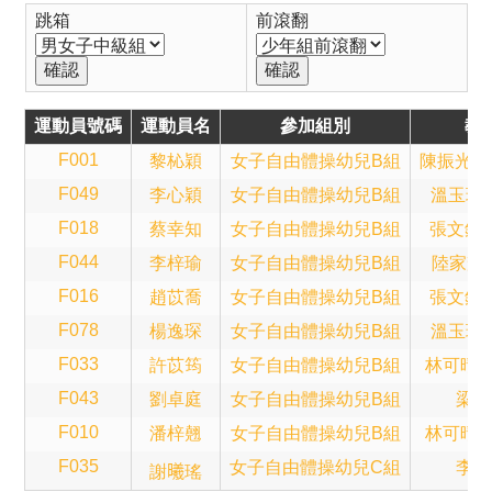
跳箱
前滾翻
運動員號碼
運動員名
參加組別
教
F001
黎杺穎
女子自由體操幼兒B組
陳振光(Sa
F049
李心穎
女子自由體操幼兒B組
溫玉珍(B
F018
蔡幸知
女子自由體操幼兒B組
張文鈞(A
F044
李梓瑜
女子自由體操幼兒B組
陸家輝(T
F016
趙苡喬
女子自由體操幼兒B組
張文鈞(A
F078
楊逸琛
女子自由體操幼兒B組
溫玉珍(B
F033
許苡筠
女子自由體操幼兒B組
林可晴(A
F043
劉卓庭
女子自由體操幼兒B組
梁子
F010
潘梓翹
女子自由體操幼兒B組
林可晴(A
F035
女子自由體操幼兒C組
李錦
謝𣌀瑤