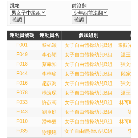
跳箱
前滾翻
運動員號碼
運動員名
參加組別
教
F001
黎杺穎
女子自由體操幼兒B組
陳振光(Sa
F049
李心穎
女子自由體操幼兒B組
溫玉珍(B
F018
蔡幸知
女子自由體操幼兒B組
張文鈞(A
F044
李梓瑜
女子自由體操幼兒B組
陸家輝(T
F016
趙苡喬
女子自由體操幼兒B組
張文鈞(A
F078
楊逸琛
女子自由體操幼兒B組
溫玉珍(B
F033
許苡筠
女子自由體操幼兒B組
林可晴(A
F043
劉卓庭
女子自由體操幼兒B組
梁子
F010
潘梓翹
女子自由體操幼兒B組
林可晴(A
F035
女子自由體操幼兒C組
李錦
謝𣌀瑤