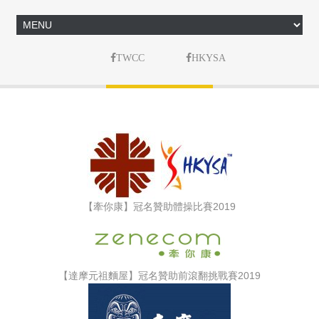
TWCC
HKYSA
【牽你康】冠名贊助體操比賽2019
【達摩元祖麵屋】冠名贊助前滾翻挑戰賽2019